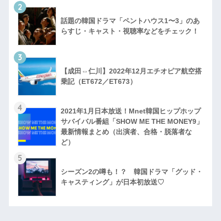
2
話題の韓国ドラマ「ペントハウス1〜3」のあ
らすじ・キャスト・視聴率などをチェック！
3
【成田⇔仁川】2022年12月エチオピア航空搭
乗記（ET672／ET673）
4
2021年1月日本放送！Mnet韓国ヒップホップ
サバイバル番組「SHOW ME THE MONEY9」
最新情報まとめ（出演者、合格・脱落者な
ど）
5
シーズン2の噂も！？ 韓国ドラマ「グッド・
キャスティング」が日本初放送♡