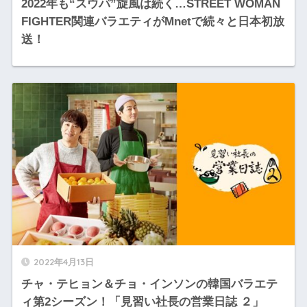
2022年も“スウパ”旋風は続く…STREET WOMAN
FIGHTER関連バラエティがMnetで続々と日本初放
送！
2022年4月13日
チャ・テヒョン＆チョ・インソンの韓国バラエテ
ィ第2シーズン！「見習い社長の営業日誌 ２」