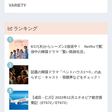
VARIETY
ランキング
1
6/17(木)からシーズン2放送中！ Netflixで配
信中の韓国ドラマ「賢い医師生活」
2
話題の韓国ドラマ「ペントハウス1〜3」のあ
らすじ・キャスト・視聴率などをチェック！
3
【成田⇔仁川】2022年12月エチオピア航空搭
乗記（ET672／ET673）