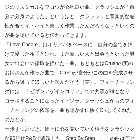
ジのリズミカルなフロウが心地良い曲。クラッシュが「自
分の分身のようだ」というほど、クラッシュと音楽的な感
性が合うイ・ハイと楽しく作業したんだろうな～というの
が曲を聴いていると伝わってきます。
「Love Encore」はボサノバをベースに、自分の全てを捧
げて愛した相手と別れ、また新しい人と出会うといった男
女の出会いの循環を描いた一曲。もともとはCrushの実の
お姉さんが作った曲で、Crushが自分がこの曲を完成させ
るから譲ってほしいと頼んだそう（笑）。フィーチャリン
グには、「ビギンアゲインコリア」での共演が縁となり、
コラボすることになったイ・ソラ。クラッシュからのフィ
ーチャリングの依頼を、曲も聴かずに快くOKしてくれた
のだとか。
一歩ずつ近づき、徐々に心を開いていく様子をクラシック
な90年代R&Bで表現した「Step By Step」。この曲は何と