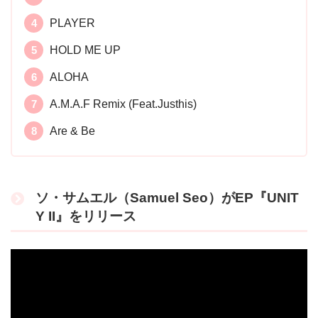
PLAYER
HOLD ME UP
ALOHA
A.M.A.F Remix (Feat.Justhis)
Are & Be
ソ・サムエル（Samuel Seo）がEP『UNIT
Y II』をリリース