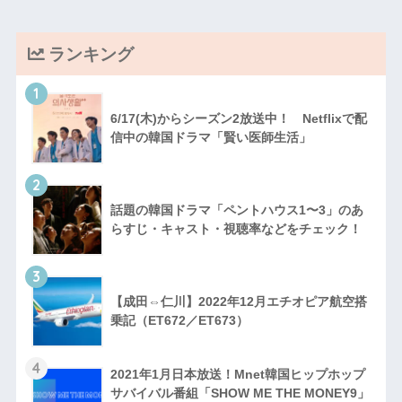
ランキング
1
6/17(木)からシーズン2放送中！ Netflixで配
信中の韓国ドラマ「賢い医師生活」
2
話題の韓国ドラマ「ペントハウス1〜3」のあ
らすじ・キャスト・視聴率などをチェック！
3
【成田⇔仁川】2022年12月エチオピア航空搭
乗記（ET672／ET673）
4
2021年1月日本放送！Mnet韓国ヒップホップ
サバイバル番組「SHOW ME THE MONEY9」