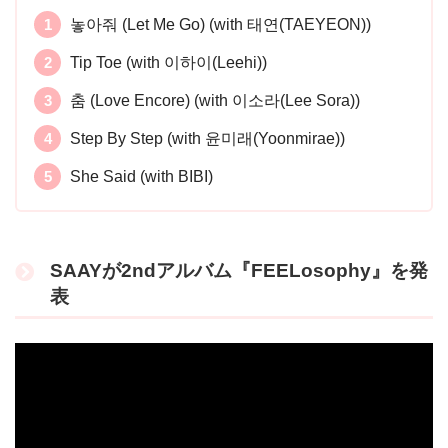
놓아줘 (Let Me Go) (with 태연(TAEYEON))
Tip Toe (with 이하이(Leehi))
춤 (Love Encore) (with 이소라(Lee Sora))
Step By Step (with 윤미래(Yoonmirae))
She Said (with BIBI)
SAAYが2ndアルバム『FEELosophy』を発
表