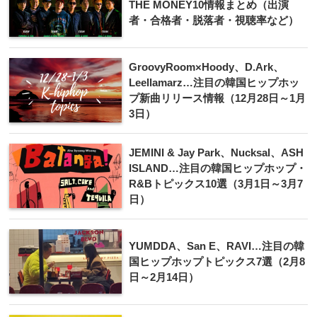
THE MONEY10情報まとめ（出演
者・合格者・脱落者・視聴率など）
GroovyRoom×Hoody、D.Ark、
Leellamarz…注目の韓国ヒップホッ
プ新曲リリース情報（12月28日～1月
3日）
JEMINI & Jay Park、Nucksal、ASH
ISLAND…注目の韓国ヒップホップ・
R&Bトピックス10選（3月1日～3月7
日）
YUMDDA、San E、RAVI…注目の韓
国ヒップホップトピックス7選（2月8
日～2月14日）