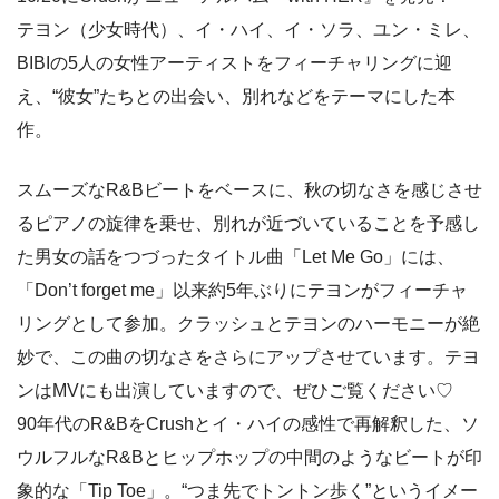
テヨン（少女時代）、イ・ハイ、イ・ソラ、ユン・ミレ、
BIBIの5人の女性アーティストをフィーチャリングに迎
え、“彼女”たちとの出会い、別れなどをテーマにした本
作。
スムーズなR&Bビートをベースに、秋の切なさを感じさせ
るピアノの旋律を乗せ、別れが近づいていることを予感し
た男女の話をつづったタイトル曲「Let Me Go」には、
「Don’t forget me」以来約5年ぶりにテヨンがフィーチャ
リングとして参加。クラッシュとテヨンのハーモニーが絶
妙で、この曲の切なさをさらにアップさせています。テヨ
ンはMVにも出演していますので、ぜひご覧ください♡
90年代のR&BをCrushとイ・ハイの感性で再解釈した、ソ
ウルフルなR&Bとヒップホップの中間のようなビートが印
象的な「Tip Toe」。“つま先でトントン歩く”というイメー