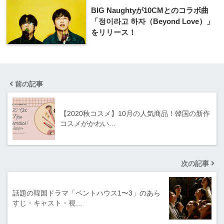
BIG Naughtyが10CMとのコラボ曲
「정이라고 하자（Beyond Love）」
をリリース！
前の記事
【2020秋コスメ】10月の人気商品！韓国の新作
コスメがかわい…
次の記事
話題の韓国ドラマ「ペントハウス1〜3」のあら
すじ・キャスト・視…