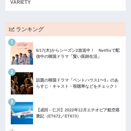
VARIETY
ランキング
1
6/17(木)からシーズン2放送中！ Netflixで配
信中の韓国ドラマ「賢い医師生活」
2
話題の韓国ドラマ「ペントハウス1〜3」のあ
らすじ・キャスト・視聴率などをチェック！
3
【成田⇔仁川】2022年12月エチオピア航空搭
乗記（ET672／ET673）