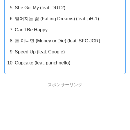
She Got My (feat. DUT2)
떨어지는 꿈 (Falling Dreams) (feat. pH-1)
Can’t Be Happy
돈 아니면 (Money or Die) (feat. SFC.JGR)
Speed Up (feat. Coogie)
Cupcake (feat. punchnello)
スポンサーリンク