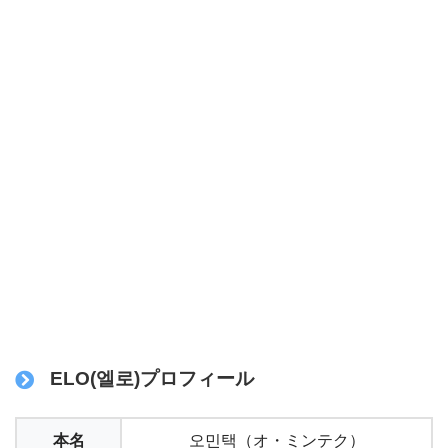
ELO(엘로)プロフィール
本名
오민택（オ・ミンテク）