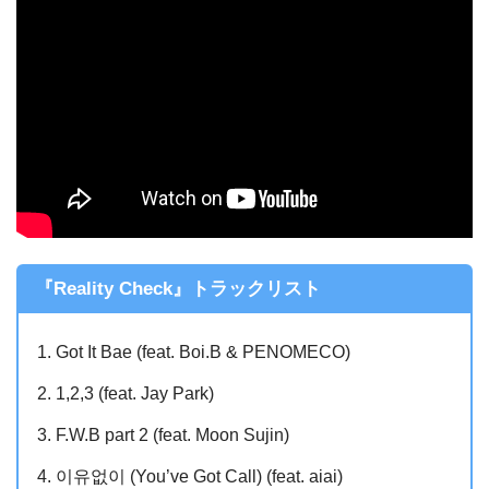
『Reality Check』トラックリスト
Got It Bae (feat. Boi.B & PENOMECO)
1,2,3 (feat. Jay Park)
F.W.B part 2 (feat. Moon Sujin)
이유없이 (You’ve Got Call) (feat. aiai)